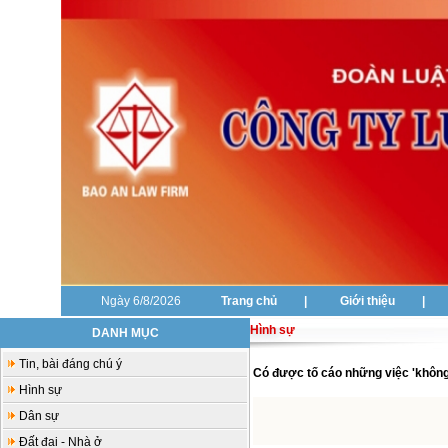
Ngày 6/8/2026
Trang chủ
|
Giới thiệu
|
Hình sự
DANH MỤC
Tin, bài đáng chú ý
Có được tố cáo những việc 'không 
Hình sự
Dân sự
Đất đai - Nhà ở