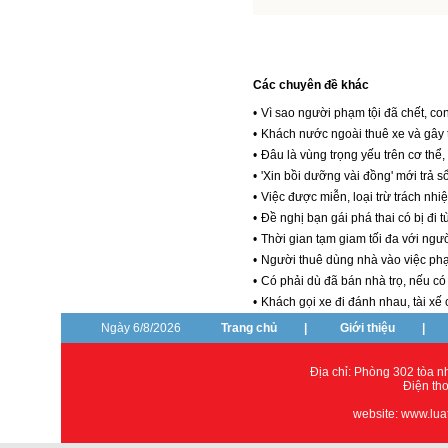
Các chuyên đề khác
•
Vì sao người phạm tội đã chết, co
•
Khách nước ngoài thuê xe và gây t
•
Đâu là vùng trọng yếu trên cơ thể,
•
'Xin bồi dưỡng vài đồng' mới trả 
•
Việc được miễn, loại trừ trách nhiệ
•
Đề nghị bạn gái phá thai có bị đi 
•
Thời gian tạm giam tối đa với ngư
•
Người thuê dùng nhà vào việc phạ
•
Có phải dù đã bán nhà trọ, nếu có
•
Khách gọi xe đi đánh nhau, tài xế
Ngày 6/8/2026
Trang chủ
|
Giới thiệu
|
Địa chỉ: Phòng 302 tòa 
Điện th
website: www.lua