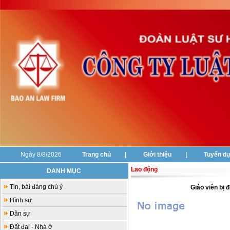
Ngày 8/8/2026
Trang chủ
|
Giới thiệu
|
Tuyển d
Lao động
DANH MỤC
Tin, bài đáng chú ý
Giáo viên bị 
Hình sự
Dân sự
Đất đai - Nhà ở