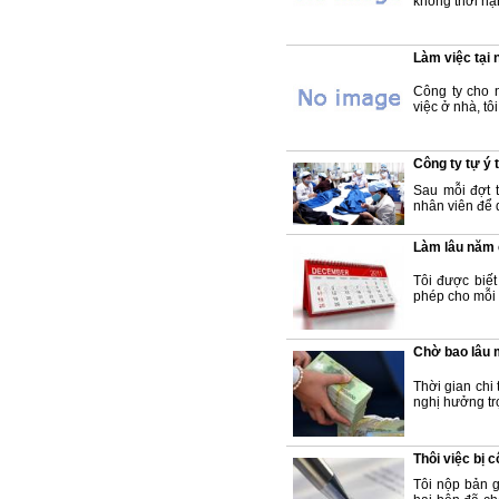
không thời hạ
Làm việc tại 
Công ty cho 
việc ở nhà, t
Công ty tự ý 
Sau mỗi đợt t
nhân viên để 
Làm lâu năm 
Tôi được biế
phép cho mỗi 
Chờ bao lâu 
Thời gian chi 
nghị hưởng tr
Thôi việc bị 
Tôi nộp bản g