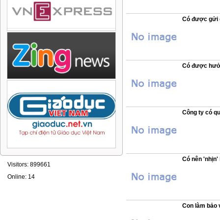
Có được gửi 
Có được hưởn
Công ty có qu
Có nên 'nhịn
Visitors: 899661
Online: 14
Con làm bảo v