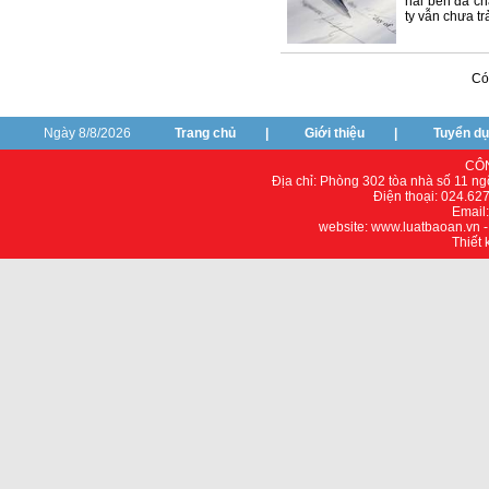
hai bên đã ch
ty vẫn chưa t
Có
Ngày 8/8/2026
Trang chủ
|
Giới thiệu
|
Tuyển d
CÔN
Địa chỉ: Phòng 302 tòa nhà số 11 n
Điện thoại: 024.62
Email
website: www.luatbaoan.vn 
Thiết 