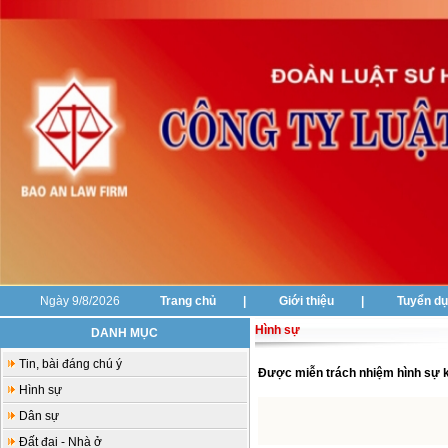
Ngày 9/8/2026
Trang chủ
|
Giới thiệu
|
Tuyển d
Hình sự
DANH MỤC
Tin, bài đáng chú ý
Được miễn trách nhiệm hình sự khá
Hình sự
Dân sự
Đất đai - Nhà ở