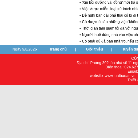
•
'Xin bồi dưỡng vài đồng' mới trả 
•
Việc được miễn, loại trừ trách nhi
•
Đề nghị bạn gái phá thai có bị đi
•
Có được tố cáo những việc 'khôn
•
Thời gian tạm giam tối đa với ng
•
Người thuê dùng nhà vào việc ph
•
Có phải dù đã bán nhà trọ, nếu c
Ngày 9/8/2026
Trang chủ
|
Giới thiệu
|
Tuyển d
CÔN
Địa chỉ: Phòng 302 tòa nhà số 11 n
Điện thoại: 024.62
Email
website: www.luatbaoan.vn 
Thiết 