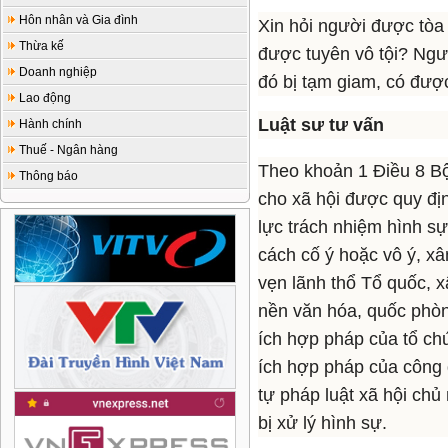
Hôn nhân và Gia đình
Xin hỏi người được tòa
Thừa kế
được tuyên vô tội? Ngư
Doanh nghiệp
đó bị tạm giam, có đư
Lao động
Luật sư tư vấn
Hành chính
Thuế - Ngân hàng
Theo khoản 1 Điều 8 Bộ
Thông báo
cho xã hội được quy đị
lực trách nhiệm hình s
cách cố ý hoặc vô ý, x
vẹn lãnh thổ Tổ quốc, x
nền văn hóa, quốc phòng,
ích hợp pháp của tổ ch
ích hợp pháp của công 
tự pháp luật xã hội chủ
bị xử lý hình sự.