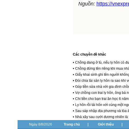
Nguồn:
https://vnexp
Các chuyên đề khác
•
Chồng đang ở tù, nếu ly hôn có đư
•
Chồng đứng tên riêng khi mua nhà 
•
Giấy khai sinh ghi tên người khôn
•
Đòi chia tài sản ly hôn ra sao khi v
•
Góp tiền sửa nhà với gia đình chồn
•
Vợ chồng con trai ly hôn, ông bà
•
Chi tiền cho bạn trai ăn học 6 năm,
•
Ly hôn rồi tái hôn với cùng một ngư
•
Sau sáp nhập địa phương và tòa á
•
Nhà xây sau cưới đương nhiên là t
Ngày 8/8/2026
Trang chủ
|
Giới thiệu
|