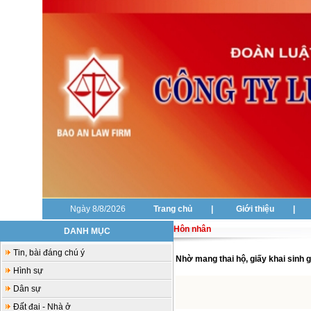
Ngày 8/8/2026
Trang chủ
|
Giới thiệu
|
Hôn nhân
DANH MỤC
Tin, bài đáng chú ý
Nhờ mang thai hộ, giấy khai sinh 
Hình sự
Dân sự
Đất đai - Nhà ở