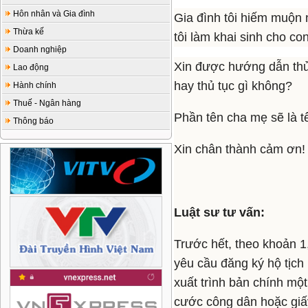
Hôn nhân và Gia đình
Gia đình tôi hiếm muộn 
Thừa kế
tôi làm khai sinh cho co
Doanh nghiệp
Xin được hướng dẫn thủ 
Lao động
hay thủ tục gì không?
Hành chính
Thuế - Ngân hàng
Phần tên cha mẹ sẽ là t
Thông báo
Xin chân thành cảm ơn!
Luật sư tư vấn:
Trước hết, theo khoản 1
yêu cầu đăng ký hộ tịch (
xuất trình bản chính một
cước công dân hoặc giấy